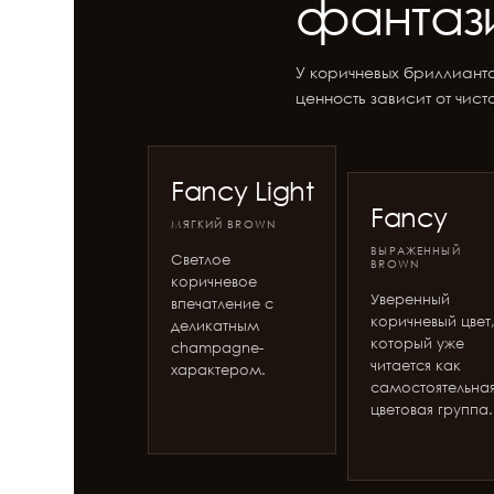
фантази
У коричневых бриллианто
ценность зависит от чис
Fancy Light
Fancy
МЯГКИЙ BROWN
ВЫРАЖЕННЫЙ
Светлое
BROWN
коричневое
Уверенный
впечатление с
коричневый цвет
деликатным
который уже
champagne-
читается как
характером.
самостоятельна
цветовая группа.