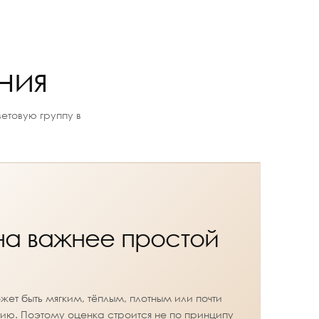
ния
етовую группу в
на важнее простой
ет быть мягким, тёплым, плотным или почти
ию. Поэтому оценка строится не по принципу