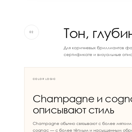
Тон, глуб
02
Для коричневых бриллиантов фа
сертификате и визуальные опис
COLOR LOGIC
Champagne и cogn
описывают стиль
Champagne обычно связывают с более мягким 
cognac — с более тёплым и насыщенным обра