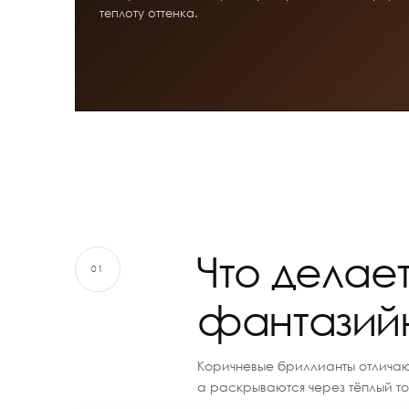
теплоту оттенка.
Что делае
01
фантазий
Коричневые бриллианты отличаю
а раскрываются через тёплый то