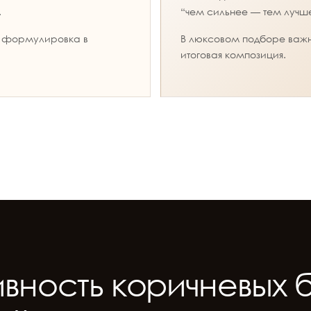
.
“чем сильнее — тем лучш
я формулировка в
В люксовом подборе важне
.
итоговая композиция.
вность коричневых 