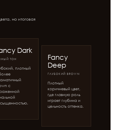
ета, но итоговая
ancy Dark
Fancy
МНЫЙ ТОН
Deep
убокий, плотный
более
ГЛУБОКИЙ BROWN
аматичный
Плотный
own с
коричневый цвет,
раженной
где главную роль
нальной
играет глубина и
сыщенностью.
цельность оттенка.