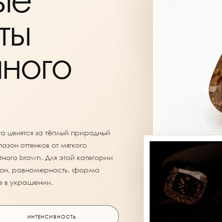
ты
ного
а ценятся за тёплый природный
азон оттенков от мягкого
ого brown. Для этой категории
и тон, равномерность, форма
е в украшении.
ИНТЕНСИВНОСТЬ