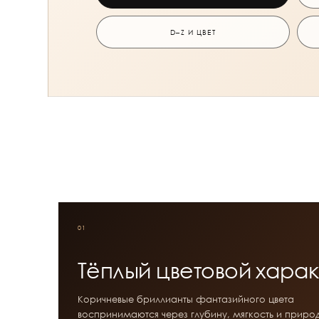
D–Z И ЦВЕТ
01
Тёплый цветовой хара
Коричневые бриллианты фантазийного цвета
воспринимаются через глубину, мягкость и приро