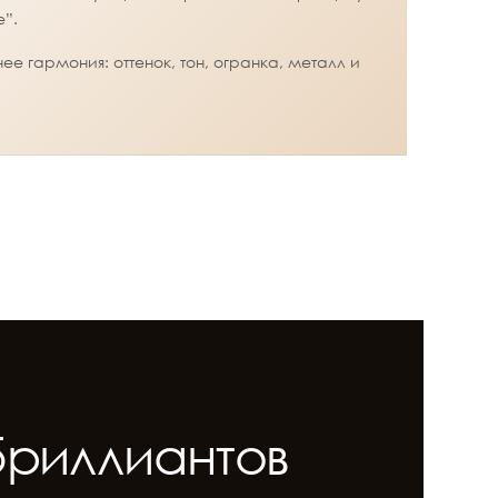
е”.
е гармония: оттенок, тон, огранка, металл и
бриллиантов