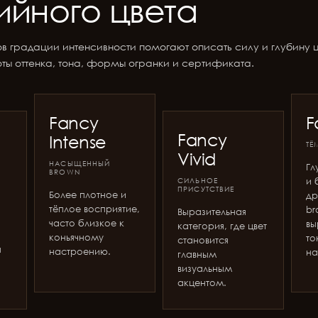
йного цвета
в градации интенсивности помогают описать силу и глубину цв
тоты оттенка, тона, формы огранки и сертификата.
Fancy
F
Fancy
Intense
ТЁ
Vivid
НАСЫЩЕННЫЙ
Гл
BROWN
СИЛЬНОЕ
и 
ПРИСУТСТВИЕ
Более плотное и
др
,
тёплое восприятие,
br
Выразительная
часто близкое к
вы
категория, где цвет
коньячному
то
становится
я
настроению.
на
главным
визуальным
акцентом.